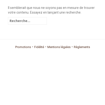
Il semblerait que nous ne soyons pas en mesure de trouver
votre contenu. Essayez en lançant une recherche.
R
e
c
h
e
r
-
-
-
Promotions
Fidélité
Mentions légales
Règlements
c
h
e
r
: